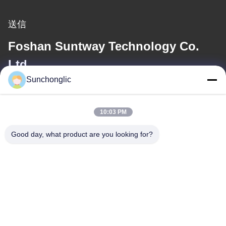
送信
Foshan Suntway Technology Co.
Ltd.
Sunchonglic
メール
factory01@sunchonglic.com
10:03 PM
Good day, what product are you looking for?
住所
住所
広東省、中国
Tel
86--13711271181