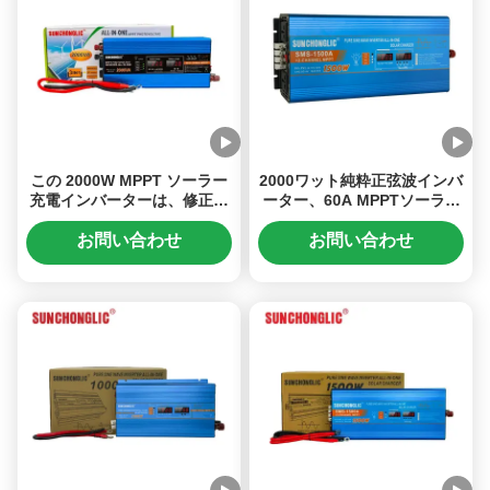
この 2000W MPPT ソーラー
2000ワット純粋正弦波インバ
充電インバーターは、修正さ
ーター、60A MPPTソーラー
れた正弦波出力を備えてお
充電器、高出力用途向け220V
り、12V DC を 220V AC 電
AC出力
お問い合わせ
お問い合わせ
力に変換します。