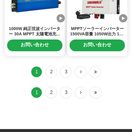
1000W 純正弦波インバータ
MPPTソーラーインバーター
ー 30A MPPT 太陽電池充電
1500VA容量 1050W出力 12V
器と 220V AC アウトプット
入力 純粋正弦波UPS オフグ
リッド機能
お問い合わせ
お問い合わせ
1
2
3
1
2
3