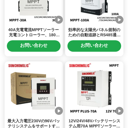
40A充電電流MPPTソーラー
効率的な太陽光パネル規制の
充電コントローラー、180V
ための自動追跡とRS485通信
PV入力、マルチバッテリー対
インターフェースを持つ
応
100A MPPT太陽光充電制御
お問い合わせ
お問い合わせ
器
最大入力電圧230Vの96Vバッ
12V/24V/48Vバッテリーシス
テリシステムをサポートする
テム用70A MPPTソーラー充