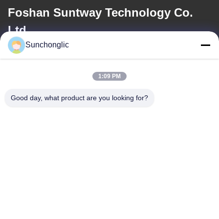
Foshan Suntway Technology Co.
Ltd.
Sunchonglic
メール
factory01@sunchonglic.com
1:09 PM
Good day, what product are you looking for?
住所
住所
広東省、中国
Tel
86--13711271181