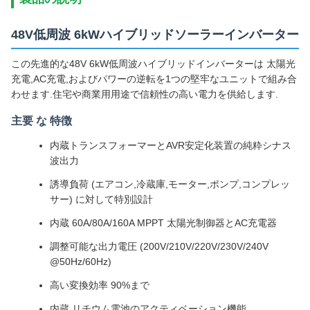
48V低周波 6kWハイブリッドソーラーインバーター
この先進的な48V 6kW低周波ハイブリッドインバーターは 太陽光
充電,AC充電,およびパワーの逆転を1つの堅牢なユニットで組み合
わせます.住宅や商業用用途で信頼性の高い電力を供給します.
主要 な 特徴
内蔵トランスフォーマーとAVR安定化装置の純粋シナス
波出力
誘導負荷 (エアコン,冷蔵庫,モーター,ポンプ,コンプレッ
サー) に対して特別設計
内蔵 60A/80A/160A MPPT 太陽光制御器とAC充電器
調整可能な出力電圧 (200V/210V/220V/230V/240V
@50Hz/60Hz)
高い変換効率 90%まで
内蔵 リチウム電池のアクティベーション機能