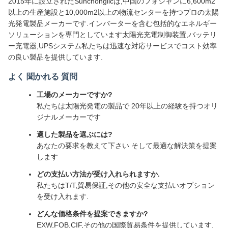
2015年に設立されたSunchonglicは,中国のフォシャンに6,600m2
以上の生産施設と10,000m2以上の物流センターを持つプロの太陽
光発電製品メーカーです.インバーターを含む包括的なエネルギー
ソリューションを専門としています太陽光充電制御装置,バッテリ
ー充電器,UPSシステム私たちは迅速な対応サービスでコスト効率
の良い製品を提供しています.
よく 聞かれる 質問
工場のメーカーですか?
私たちは太陽光発電の製品で 20年以上の経験を持つオリ
ジナルメーカーです
適した製品を選ぶには?
あなたの要求を教えて下さい そして最適な解決策を提案
します
どの支払い方法が受け入れられますか.
私たちはT/T,貿易保証,その他の安全な支払いオプション
を受け入れます.
どんな価格条件を提案できますか?
EXW,FOB,CIF,その他の国際貿易条件を提供しています.