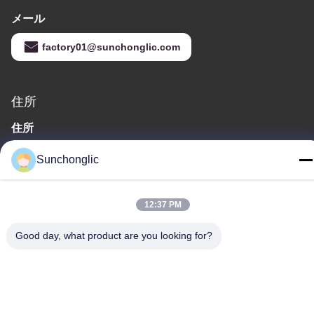
メール
factory01@sunchonglic.com
住所
住所
広東省、中国
Sunchonglic
Tel
86--13711271181
12:37 PM
Good day, what product are you looking for?
プライバシーポリシー規約
|
地図
中国の良質 変更された正弦波インバーター メーカー。Copyright©