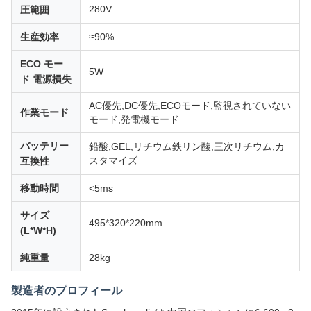
280V
圧範囲
生産効率
≈90%
ECO モー
5W
ド 電源損失
AC優先,DC優先,ECOモード,監視されていない
作業モード
モード,発電機モード
バッテリー
鉛酸,GEL,リチウム鉄リン酸,三次リチウム,カ
スタマイズ
互換性
移動時間
<5ms
サイズ
495*320*220mm
(L*W*H)
純重量
28kg
製造者のプロフィール