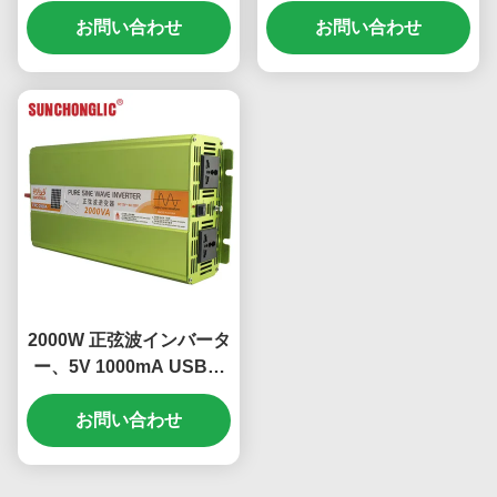
6000W,オフグリッド電力
94% 効率 DC-AC 変換
ソリューションの94%効
お問い合わせ
お問い合わせ
率
2000W 正弦波インバータ
ー、5V 1000mA USB、
DC-AC電力変換のための
複数の安全保護
お問い合わせ