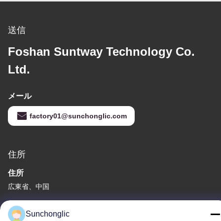
送信
Foshan Suntway Technology Co.
Ltd.
メール
factory01@sunchonglic.com
住所
住所
広東省、中国
Tel
Sunchonglic
86--13711271181