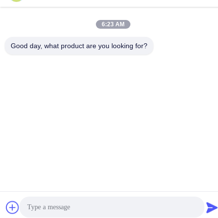
6:23 AM
Good day, what product are you looking for?
プライバシーポリシー規約
|
地図
中国の良質 変更された正弦波インバーター メーカー。Copyright©
-2026 Foshan Suntway Technology Co. Ltd. . 複製権所有。