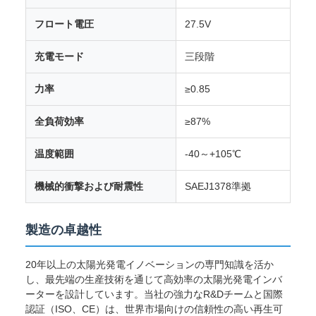
フロート電圧
27.5V
充電モード
三段階
力率
≥0.85
全負荷効率
≥87%
温度範囲
-40～+105℃
機械的衝撃および耐震性
SAEJ1378準拠
製造の卓越性
20年以上の太陽光発電イノベーションの専門知識を活か
し、最先端の生産技術を通じて高効率の太陽光発電インバ
ーターを設計しています。当社の強力なR&Dチームと国際
認証（ISO、CE）は、世界市場向けの信頼性の高い再生可