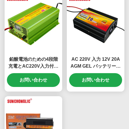
鉛酸電池のための4段階
AC 220V 入力 12V 20A
充電とAC220V入力付き
AGM GEL バッテリー充
の40A AGM GEL電池充
電器 鉛酸バッテリーのた
お問い合わせ
電器
めの4段階充電
お問い合わせ