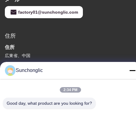
factory01@sunchonglic.com
住所
住所
広東省、中国
Tel
Sunchonglic
86--13711271181
2:34 PM
Good day, what product are you looking for?
プライバシーポリシー規約
|
地図
中国の良質 変更された正弦波インバーター メーカー。Copyright©
-2026 Foshan Suntway Technology Co. Ltd. . 複製権所有。