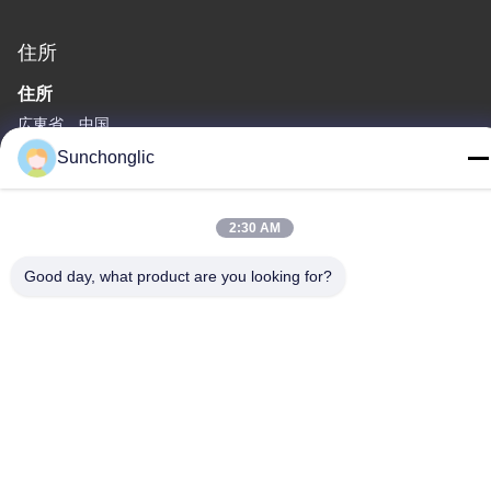
住所
住所
広東省、中国
Sunchonglic
Tel
86--13711271181
2:30 AM
Good day, what product are you looking for?
プライバシーポリシー規約
|
地図
中国の良質 変更された正弦波インバーター メーカー。Copyright©
-2026 Foshan Suntway Technology Co. Ltd. . 複製権所有。