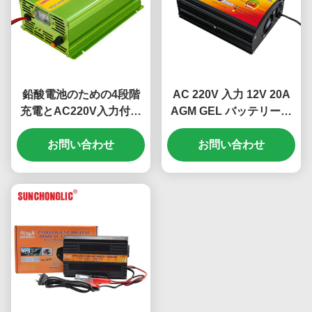
鉛酸電池のための4段階
AC 220V 入力 12V 20A
充電とAC220V入力付き
AGM GEL バッテリー充
の40A AGM GEL電池充
電器 鉛酸バッテリーのた
お問い合わせ
電器
めの4段階充電
お問い合わせ