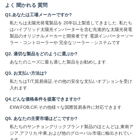
よく 聞かれる 質問
Q1.あなたは工場メーカーですか?
私たちは太陽光発電製品を 20年以上製造してきました. 私たち
はハイブリッド太陽光インバーターを含む先進的な太陽光発電
製品のオリジナルメーカーと開発者です.電源インバーターソー
ラー・コントローラーや 完全なソーラー・システムです
Q2. 適切な製品をどのように選ぶか?
あなたのニーズに最も適した製品をお勧めします.
Q3. お支払い方法は?
私たちはT/T,貿易保証,その他の安全な支払いオプションを受け
入れます.
Q4.どんな価格条件を提案できますか?
EXW,FOB,CIF,その他様々な国際貿易条件に対応できます.
Q5. あなたの主要市場はどこですか?
私たちのサンチョングリックブランド製品のほとんどは,東南ア
ジア,アフリカ,中東,および他のグローバル市場に輸出されてい
ます.