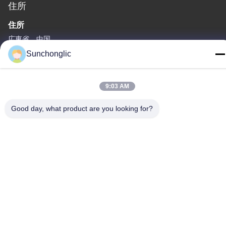
住所
住所
広東省、中国
Sunchonglic
Tel
86--13711271181
9:03 AM
Good day, what product are you looking for?
プライバシーポリシー規約
|
地図
中国の良質 変更された正弦波インバーター メーカー。Copyright©
-2026 Foshan Suntway Technology Co. Ltd. . 複製権所有。