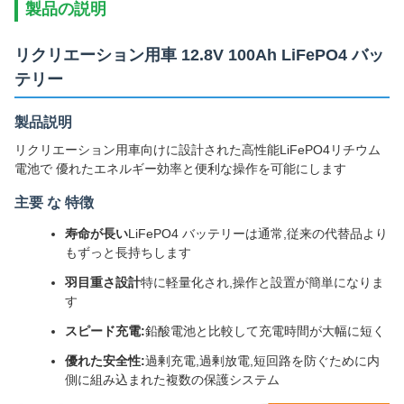
製品の説明
リクリエーション用車 12.8V 100Ah LiFePO4 バッ
テリー
製品説明
リクリエーション用車向けに設計された高性能LiFePO4リチウム
電池で 優れたエネルギー効率と便利な操作を可能にします
主要 な 特徴
寿命が長い
LiFePO4 バッテリーは通常,従来の代替品より
もずっと長持ちします
羽目重さ設計
特に軽量化され,操作と設置が簡単になりま
す
スピード充電:
鉛酸電池と比較して充電時間が大幅に短く
優れた安全性:
過剰充電,過剰放電,短回路を防ぐために内
側に組み込まれた複数の保護システム