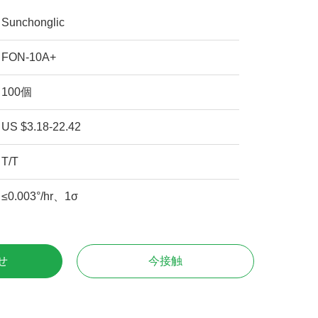
Sunchonglic
FON-10A+
100個
US $3.18-22.42
T/T
≤0.003°/hr、1σ
せ
今接触