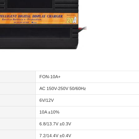
FON-10A+
AC 150V-250V 50/60Hz
6V/12V
10A ±10%
6.8/13.7V ±0.3V
7.2/14.4V ±0.4V