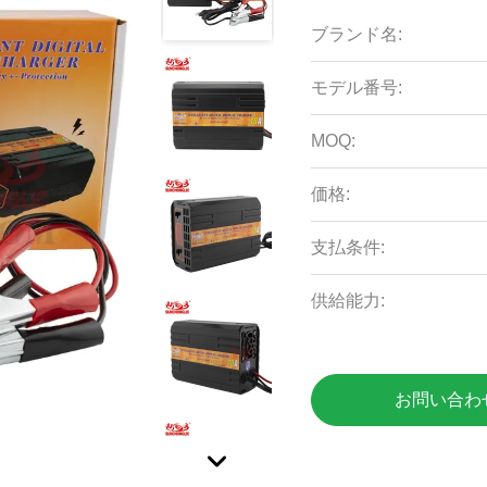
ブランド名:
モデル番号:
MOQ:
価格:
支払条件:
供給能力:
お問い合わ