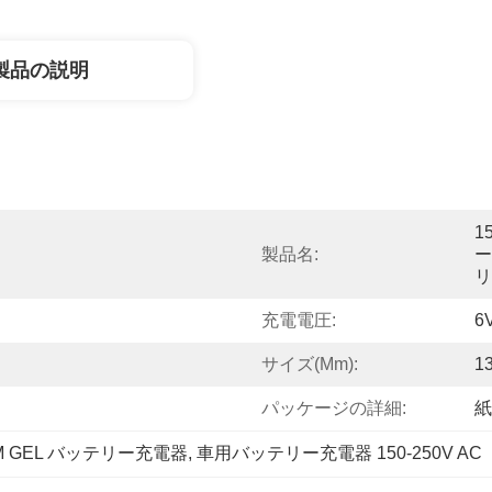
製品の説明
1
製品名:
ー
リ
充電電圧:
6
サイズ(mm):
1
パッケージの詳細:
紙
M GEL バッテリー充電器
, 
車用バッテリー充電器 150-250V AC