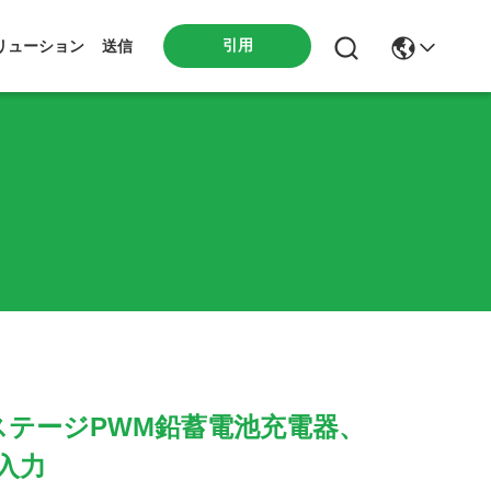
引用
リューション
送信
e - ステージPWM鉛蓄電池充電器、
AC入力