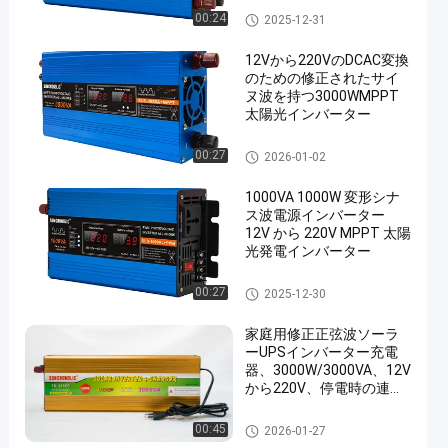
太陽電荷インバーター
00:24
2025-12-31
12Vから220VのDCAC変換
のための修正されたサイ
ヌ波を持つ3000WMPPT
太陽光インバーター
太陽電荷インバーター
00:27
2026-01-02
1000VA 1000W 変形シナ
ス波電源インバーター
12V から 220V MPPT 太陽
光発電インバーター
太陽電荷インバーター
00:27
2025-12-30
家庭用修正正弦波ソーラ
ーUPSインバーター充電
器、3000W/3000VA、12V
から220V、停電時の連続
電源供給付き
UPS充電器インバーター
00:45
2026-01-27