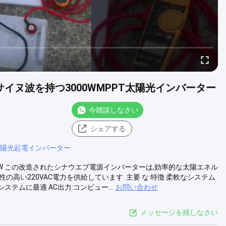
たサイヌ波を持つ3000WMPPT太陽光インバーター
今雑談しなさい
シェアする
陽光起電インバーター
A 3000W この改造されたシナウエブ電源インバーターは,効率的な太陽エネル
の高い220VAC電力を供給しています. 主要 な 特徴 柔軟なシステム
ステムに最適 AC出力:コンピュー...
お問い合わせ
メッセージを残しなさい