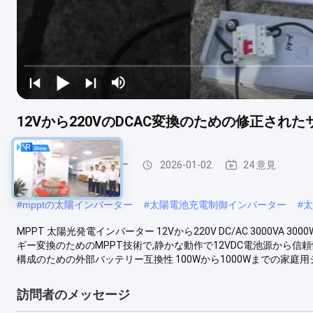
12Vから220VのDCAC変換のための修正され
太陽電荷インバーター
2026-01-02
24 意見
#
mpptの太陽インバーター
#
太陽電池充電制御インバーター
#
太
MPPT 太陽光発電インバーター 12Vから220V DC/AC 3000V
ギー変換のためのMPPT技術で,静かな動作で12VDC電池源から信頼性
構成のための外部バッテリー互換性 100Wから1000Wまでの家庭用シ
訪問者のメッセージ