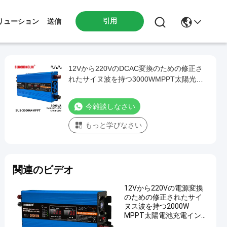
引用
リューション
送信
12Vから220VのDCAC変換のための修正さ
れたサイヌ波を持つ3000WMPPT太陽光イ
ンバーター
今雑談しなさい
もっと学びなさい
関連のビデオ
12Vから220Vの電源変換
のための修正されたサイ
ヌス波を持つ2000W
MPPT太陽電池充電インバ
ーター