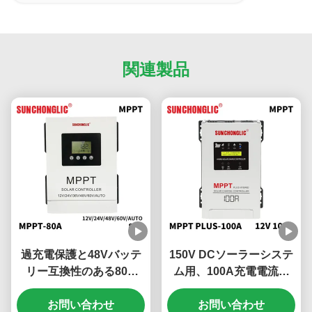
関連製品
過充電保護と48Vバッテ
150V DCソーラーシステ
リー互換性のある80A
ム用、100A充電電流と
MPPTソーラー充電コン
UPS機能を備えた24Vハ
お問い合わせ
トローラー
イブリッドMPPTソーラ
お問い合わせ