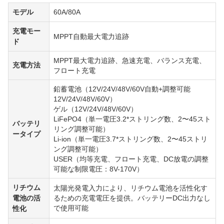
モデル
60A/80A
充電モー
MPPT自動最大電力追跡
ド
MPPT最大電力追跡、急速充電、バランス充電、
充電方法
フロート充電
鉛蓄電池（12V/24V/48V/60V自動+調整可能
12V/24V/48V/60V）
ゲル（12V/24V/48V/60V）
LiFePO4（単一電圧3.2*ストリング数、2〜45スト
バッテリ
リング調整可能）
ータイプ
Li-ion（単一電圧3.7*ストリング数、2〜45ストリ
ング調整可能）
USER（均等充電、フロート充電、DC放電の調整
可能な制限電圧：8V-170V）
リチウム
太陽光発電入力により、リチウム電池を活性化す
電池の活
るための充電電圧を提供。バッテリーDC出力なし
で使用可能
性化