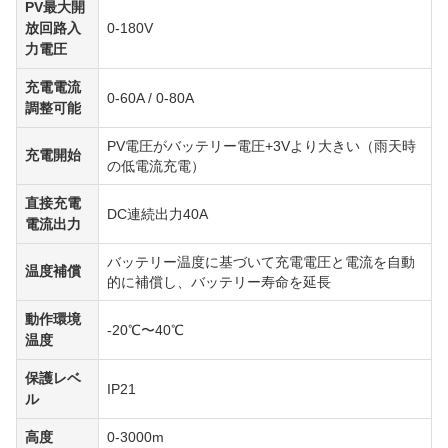
PV最大開
放回路入
0-180V
力電圧
充電電流
0-60A / 0-80A
調整可能
PV電圧がバッテリー電圧+3Vより大きい（雨天時
充電開始
の低電流充電）
直接充電
DC連続出力40A
電流出力
バッテリー温度に基づいて充電電圧と電流を自動
温度補償
的に補償し、バッテリー寿命を延長
動作環境
-20℃〜40℃
温度
保護レベ
IP21
ル
高度
0-3000m